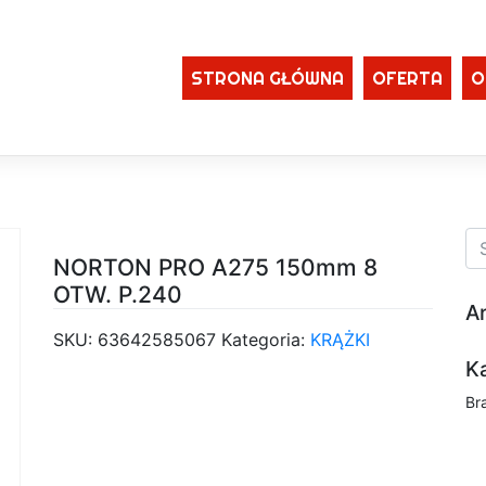
STRONA GŁÓWNA
OFERTA
O
NORTON PRO A275 150mm 8
OTW. P.240
A
SKU:
63642585067
Kategoria:
KRĄŻKI
K
Br