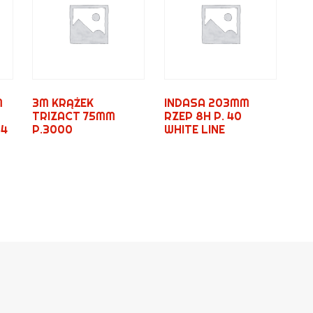
M
3M KRĄŻEK
INDASA 203MM
TRIZACT 75MM
RZEP 8H P. 40
54
P.3000
WHITE LINE