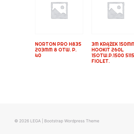
NORTON PRO H835
3M KRĄŻEK 150M
203MM 8 OTW. P.
HOOKIT 260L
40
15OTW.P.1500 511
FIOLET.
© 2026
LEGA
|
Bootstrap Wordpress Theme