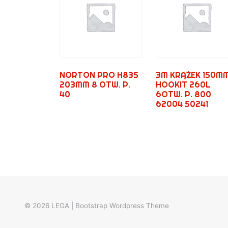
NORTON PRO H835
3M KRĄŻEK 150M
203MM 8 OTW. P.
HOOKIT 260L
40
6OTW. P. 800
62004 50241
© 2026
LEGA
|
Bootstrap Wordpress Theme