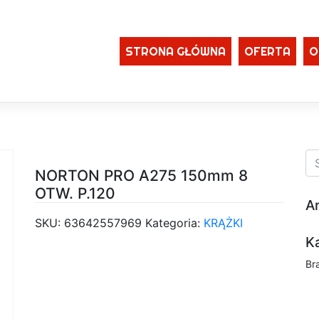
STRONA GŁÓWNA
OFERTA
O
NORTON PRO A275 150mm 8
OTW. P.120
A
SKU:
63642557969
Kategoria:
KRĄŻKI
K
Br