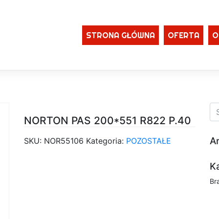
STRONA GŁÓWNA
OFERTA
O
NORTON PAS 200*551 R822 P.40
A
SKU:
NOR55106
Kategoria:
POZOSTAŁE
K
Br