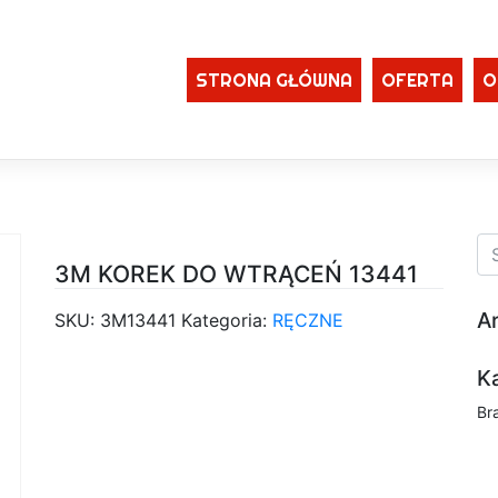
STRONA GŁÓWNA
OFERTA
O
3M KOREK DO WTRĄCEŃ 13441
A
SKU:
3M13441
Kategoria:
RĘCZNE
K
Br