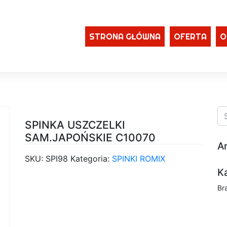
STRONA GŁÓWNA
OFERTA
O
SPINKA USZCZELKI
SAM.JAPOŃSKIE C10070
A
SKU:
SPI98
Kategoria:
SPINKI ROMIX
K
Br