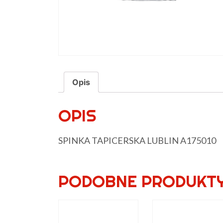
Opis
OPIS
SPINKA TAPICERSKA LUBLIN A175010
PODOBNE PRODUKT