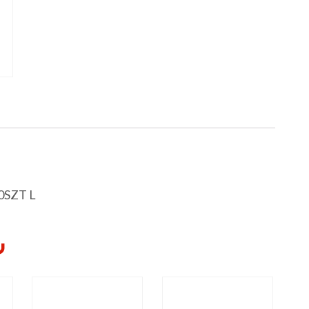
0SZT L
Y