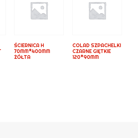
ŚCIERNICA H
COLAD SZPACHELKI
T
70MM*400MM
CZARNE GIĘTKIE
ŻÓŁTA
120*90MM