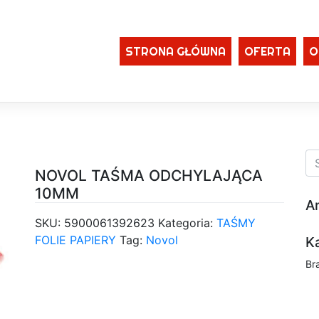
STRONA GŁÓWNA
OFERTA
O
NOVOL TAŚMA ODCHYLAJĄCA
10MM
A
SKU:
5900061392623
Kategoria:
TAŚMY
FOLIE PAPIERY
Tag:
Novol
K
Br