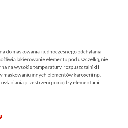
 do maskowania i jednoczesnego odchylania
iwia lakierowanie elementu pod uszczelką, nie
rna na wysokie temperatury, rozpuszczalniki i
zy maskowaniu innych elementów karoserii np.
 osłaniania przestrzeni pomiędzy elementami.
Y