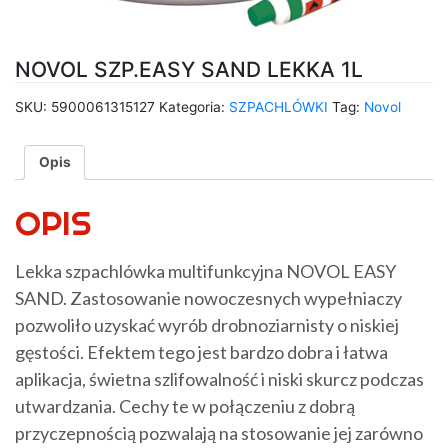
NOVOL SZP.EASY SAND LEKKA 1L
SKU:
5900061315127
Kategoria:
SZPACHLÓWKI
Tag:
Novol
Opis
OPIS
Lekka szpachlówka multifunkcyjna NOVOL EASY
SAND. Zastosowanie nowoczesnych wypełniaczy
pozwoliło uzyskać wyrób drobnoziarnisty o niskiej
gęstości. Efektem tego jest bardzo dobra i łatwa
aplikacja, świetna szlifowalność i niski skurcz podczas
utwardzania. Cechy te w połączeniu z dobrą
przyczepnością pozwalają na stosowanie jej zarówno