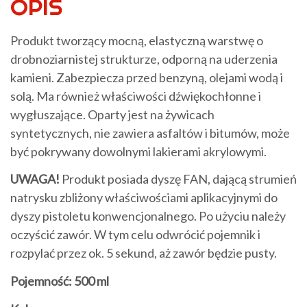
OPIS
Produkt tworzący mocną, elastyczną warstwę o
drobnoziarnistej strukturze, odporną na uderzenia
kamieni. Zabezpiecza przed benzyną, olejami wodą i
solą. Ma również właściwości dźwiękochłonne i
wygłuszające. Oparty jest na żywicach
syntetycznych, nie zawiera asfaltów i bitumów, może
być pokrywany dowolnymi lakierami akrylowymi.
UWAGA!
Produkt posiada dyszę FAN, dającą strumień
natrysku zbliżony właściwościami aplikacyjnymi do
dyszy pistoletu konwencjonalnego. Po użyciu należy
oczyścić zawór. W tym celu odwrócić pojemnik i
rozpylać przez ok. 5 sekund, aż zawór będzie pusty.
Pojemność: 500 ml