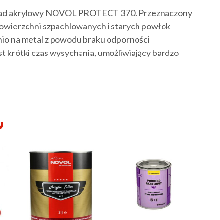
ład akrylowy NOVOL PROTECT 370. Przeznaczony
owierzchni szpachlowanych i starych powłok
dnio na metal z powodu braku odporności
st krótki czas wysychania, umożliwiający bardzo
Y