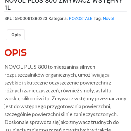
NOVOL PLUS 800 ZMYWACZ WSTĘPNY
1L
SKU:
5900061390223
Kategoria:
POZOSTAŁE
Tag:
Novol
Opis
OPIS
NOVOL PLUS 800 to mieszanina silnych
rozpuszczalników organicznych, umożliwiająca
szybkie i skuteczne oczyszczenie powierzchni z
różnych zanieczyszczeń, również smoły, asfaltu,
wosku, silikonów itp. Zmywacz wstępny przeznaczony
jest do wstępnego przygotowania powierzchni,
szczególnie powierzchni silnie zanieczyszczonych.
Doskonale sprawdza się jako zmywacz trudnych do
usunięcia zanieczyszczeń powstałych w trakcie