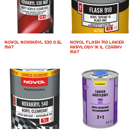
NOVOL NOVAKRYL 530 0.5L
NOVOL FLASH 910 LAKIER
MAT
AKRYLOWY 1K 1L CZARNY
MAT