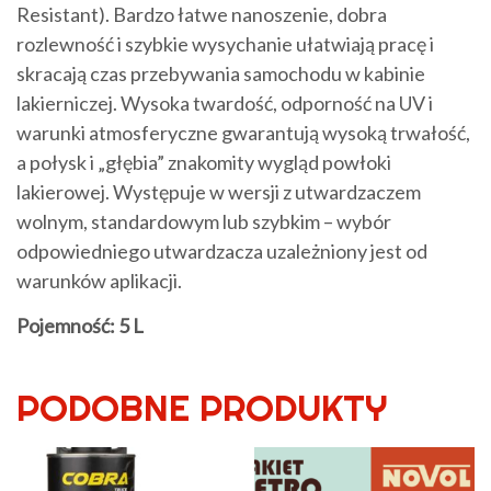
Resistant). Bardzo łatwe nanoszenie, dobra
rozlewność i szybkie wysychanie ułatwiają pracę i
skracają czas przebywania samochodu w kabinie
lakierniczej. Wysoka twardość, odporność na UV i
warunki atmosferyczne gwarantują wysoką trwałość,
a połysk i „głębia” znakomity wygląd powłoki
lakierowej. Występuje w wersji z utwardzaczem
wolnym, standardowym lub szybkim – wybór
odpowiedniego utwardzacza uzależniony jest od
warunków aplikacji.
Pojemność: 5 L
PODOBNE PRODUKTY