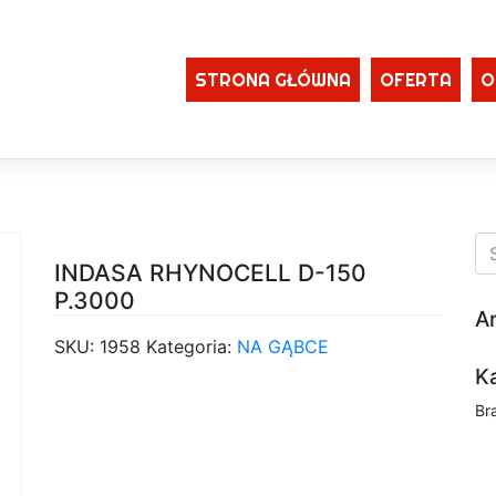
STRONA GŁÓWNA
OFERTA
O
INDASA RHYNOCELL D-150
P.3000
A
SKU:
1958
Kategoria:
NA GĄBCE
K
Br