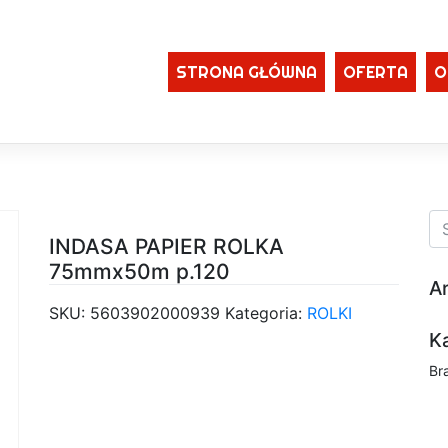
STRONA GŁÓWNA
OFERTA
O
INDASA PAPIER ROLKA
75mmx50m p.120
A
SKU:
5603902000939
Kategoria:
ROLKI
K
Br